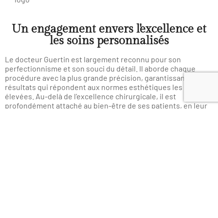
Un engagement envers l'excellence et
les soins personnalisés
Le docteur Guertin est largement reconnu pour son
perfectionnisme et son souci du détail. Il aborde chaque
procédure avec la plus grande précision, garantissant des
résultats qui répondent aux normes esthétiques les plus
élevées. Au-delà de l’excellence chirurgicale, il est
profondément attaché au bien-être de ses patients, en leur
offrant des
soins postopératoires personnalisés et
complets
pour favoriser un rétablissement optimal et une
satisfaction à long terme.
Qu’il s’agisse d’améliorer la beauté naturelle ou de redonner
confiance grâce à la chirurgie reconstructive, les
compétences et le dévouement du Docteur Charles Guertin
continuent de transformer des vies. Les patients peuvent
être sûrs qu’ils sont entre les mains d’un chirurgien
expérimenté qui se préoccupe vraiment de leur parcours.
Pour en savoir plus ou pour planifier un horaire de